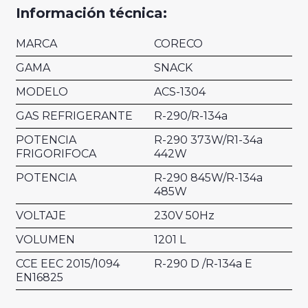
Información técnica:
MARCA
CORECO
GAMA
SNACK
MODELO
ACS-1304
GAS REFRIGERANTE
R-290/R-134a
POTENCIA
R-290 373W/R1-34a
FRIGORIFOCA
442W
POTENCIA
R-290 845W/R-134a
485W
VOLTAJE
230V 50Hz
VOLUMEN
1201 L
CCE EEC 2015/1094
R-290 D /R-134a E
EN16825