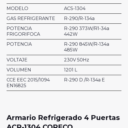
MODELO
ACS-1304
GAS REFRIGERANTE
R-290/R-134a
POTENCIA
R-290 373W/R1-34a
FRIGORIFOCA
442W
POTENCIA
R-290 845W/R-134a
485W
VOLTAJE
230V 50Hz
VOLUMEN
1201 L
CCE EEC 2015/1094
R-290 D /R-134a E
EN16825
Armario Refrigerado 4 Puertas
ACR-1304 CORECO