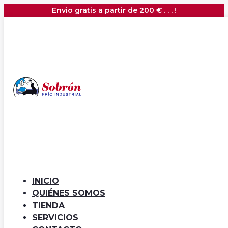
Envio gratis a partir de 200 € . . . !
Armario Refrigerado 4 Puertas
ACR-1304 CORECO
3.426,00
€
2.913,00
€
(+IVA)
INICIO
QUIÉNES SOMOS
¡Oferta!
TIENDA
SERVICIOS