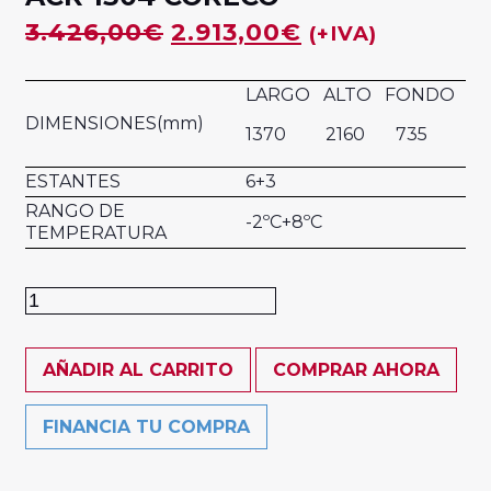
3.426,00
€
2.913,00
€
(+IVA)
LARGO ALTO FONDO
DIMENSIONES(mm)
1370 2160 735
ESTANTES
6+3
RANGO DE
-2ºC+8ºC
TEMPERATURA
Armario
refrigerado
4
AÑADIR AL CARRITO
COMPRAR AHORA
puertas
ACR-
FINANCIA TU COMPRA
1304
CORECO
cantidad