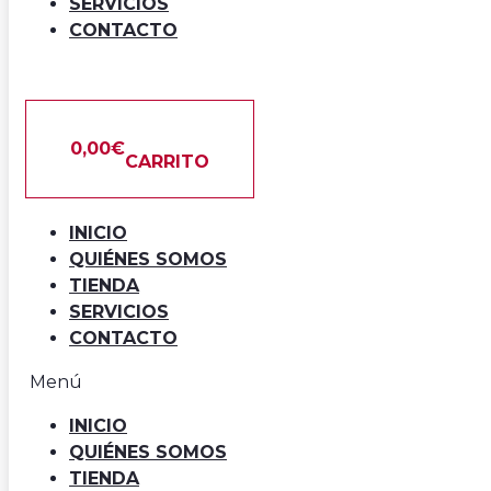
SERVICIOS
CONTACTO
0,00
€
CARRITO
INICIO
Información técnica:
QUIÉNES SOMOS
TIENDA
SERVICIOS
CONTACTO
Menú
Arcón Congelador. Puerta
Ciega Abatible. Capacidad
INICIO
QUIÉNES SOMOS
400L.
TIENDA