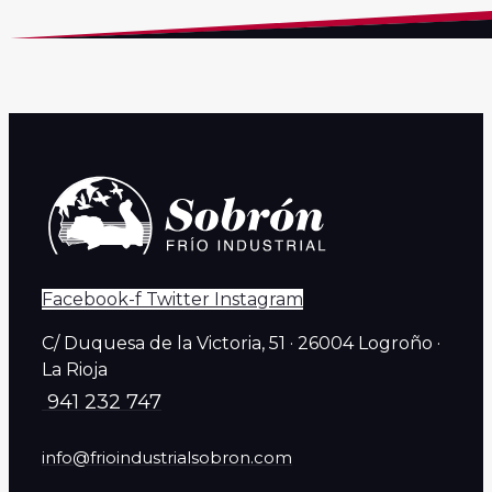
Facebook-f
Twitter
Instagram
C/ Duquesa de la Victoria, 51 · 26004 Logroño ·
La Rioja
941 232 747
info@frioindustrialsobron.com