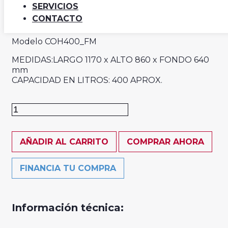
600,00
€
425,00
€
(+IVA)
SERVICIOS
CONTACTO
Modelo COH400_FM
MEDIDAS:LARGO 1170 x ALTO 860 x FONDO 640
mm
CAPACIDAD EN LITROS: 400 APROX.
Arcón
congelador.
Puerta
AÑADIR AL CARRITO
COMPRAR AHORA
ciega
abatible.
FINANCIA TU COMPRA
Capacidad
400L.
cantidad
Información técnica: