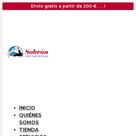
Envio gratis a partir de 200 € . . . !
Arcón Congelador. Puerta
Ciega Abatible. Capacidad
400L.
INICIO
600,00
€
425,00
€
(+IVA)
QUIÉNES
SOMOS
¡Oferta!
TIENDA